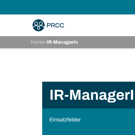
Home
»
IR-ManagerIn
IR-Manager
Einsatzfelder