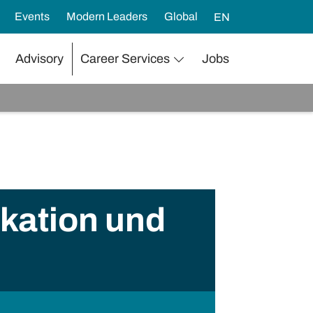
Events
Modern Leaders
Global
EN
Advisory
Career Services
Jobs
kation und