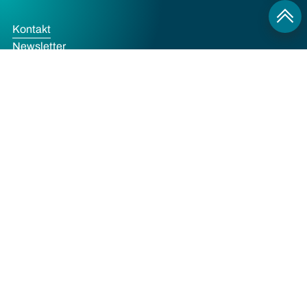
Kontakt
Newsletter
Impressum
Datenschutz
Cookies
PRCC Personal- und Unternehmens­beratung GmbH
Tel.: +49 211 176070-66
E-Mail:
kontakt@prcc-personal.de
PRCC Düsseldorf
Poststraße 7
40213 Düsseldorf
PRCC Berlin
Unter den Linden 10
10117 Berlin