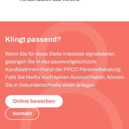
Klingt passend?
Wenn Sie für diese Stelle Interesse signalisieren,
gelangen Sie in das passwortgeschützte
KandidatInnen-Portal der PRCC Personalberatung.
Falls Sie hierfür noch keinen Account haben, können
Sie in Sekundenschnelle einen anlegen.
Online bewerben
Kontakt