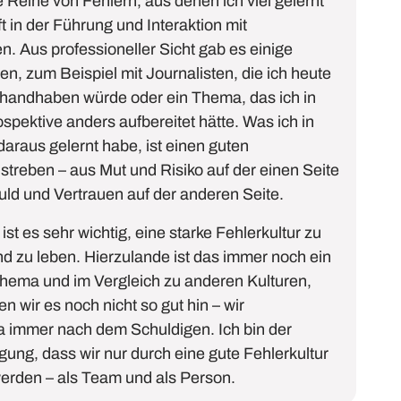
e Reihe von Fehlern,
aus de
nen
ich
viel
gelernt
ft in der Führung und Interaktion mit
en.
Aus professioneller
Sicht gab es einige
nen, zum Beispiel mit Journalisten, die
ich
heute
 handhaben würde oder ein Thema,
das ich
in
ospektive
anders
aufbereitet hätte
. Was ich in
raus gelernt habe, ist einen guten
streben
–
aus Mut und Risiko auf der einen Seite
ld und Vertrauen auf der anderen Seite.
ist es sehr wichtig,
eine starke Fehlerkultur zu
d zu leben
.
Hierzulande ist das
immer noch ein
Thema und
im Vergleich zu anderen Kulturen,
en
wir
es
noch
nicht so gut hin
–
w
ir
a
immer nach dem Schuldige
n.
Ich bin der
gung, dass w
ir nur durch eine gute Fehlerkultur
erden
– als Team
und
als Person.