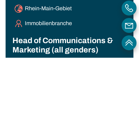
Rhein-Main-Gebiet
Immobilienbranche
Head of Communications &
Marketing (all genders)
Für ein aufstrebendes Unternehmen aus der
Immobilienbranche suchen wir eine:n Head of
Communications & Marketing (all genders) mit
ausgeprägter Hands-On-Mentalität. Gesucht
wird eine engagierte Persönlichkeit mit
Erfahrung in der Aufbauarbeit von
Kommunikationsstrukturen, hoher
Teamfähigkeit und umfassender KI-Expertise.
Sie verantworten in dieser Rolle alle
Kommunikations- und Marketingaktivitäten