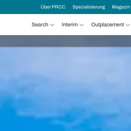
Über PRCC
Spezialisierung
Magazin
Search
Interim
Outplacement