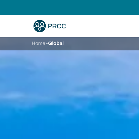
Home
»
Global