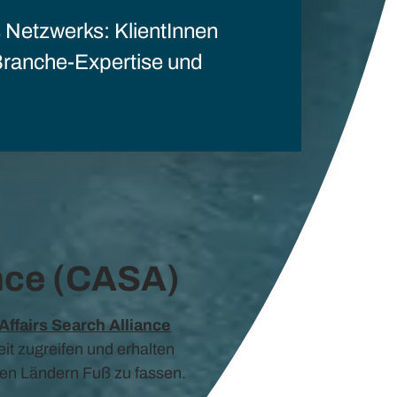
s Netzwerks: KlientInnen
 Branche-Expertise und
ance (CASA)
Affairs Search Alliance
t zugreifen und erhalten
esen Ländern Fuß zu fassen.