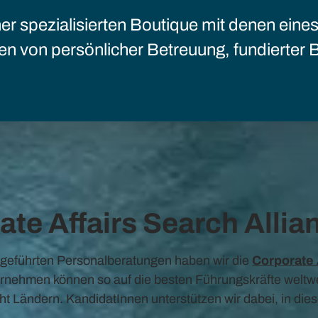
iner spezialisierten Boutique mit denen eine
ren von persönlicher Betreuung, fundierter
ate Affairs Search Alli
ergeführten Personalberatungen haben wir die
Corporate 
rnehmen können so auf die besten Führungskräfte weltwei
cht Ländern. KandidatInnen unterstützen wir dabei, in di