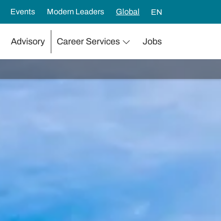
Events
Modern Leaders
Global
EN
Advisory
Career Services
Jobs