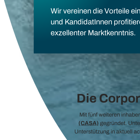
Wir vereinen die Vorteile e
und KandidatInnen profitie
exzellenter Marktkenntnis.
Die Corpor
Mit fünf weiteren inhab
(CASA)
gegründet. Unte
Unterstützung in aktuell a