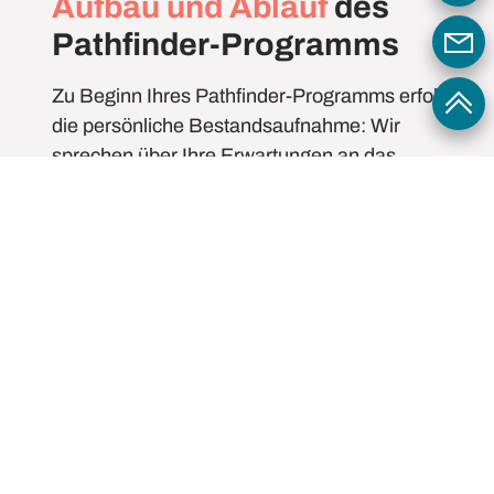
Aufbau und Ablauf
des
Pathfinder-Programms
Zu Beginn Ihres Pathfinder-Programms erfolgt
die persönliche Bestandsaufnahme: Wir
sprechen über Ihre Erwartungen an das
Programm und legen dann Ablauf und
Schwerpunkte fest. Dabei greifen wir auf
folgende Module zu:
SWOT-Analyse / Karriereziele
Status-quo-Analyse von
Stärken und
Schwächen
– persönlich, fachlich,
methodisch (optional mit Persönlichkeitstest)
Definition von erstrebenswerten
Karrierezielen
– basierend auf