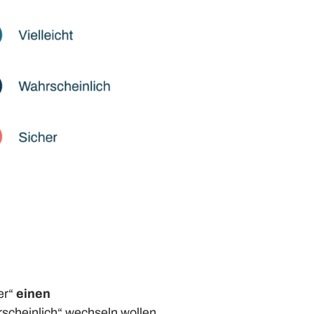
er“
einen
scheinlich“ wechseln wollen