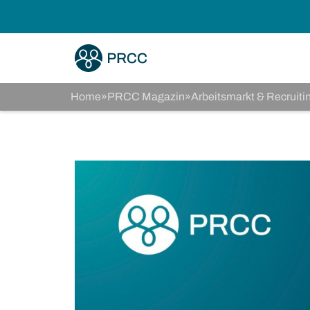
Home
»
PRCC Magazin
»
Arbeitsmarkt & Recruiti