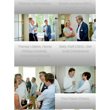
(Talanx), Katrin Menne
Kerstin Jaumann (RTL),
(Merck)
Franziska Bluhm
Thomas Lüdeke, Hanna
Betty Kieß (C&A), Olaf
Philipps (Henkel),
Arndt (H/Advisors)
Janna Schneidewindt
(RWE)
Tino Fritsch (Claas),
Philip Müller (PRCC)