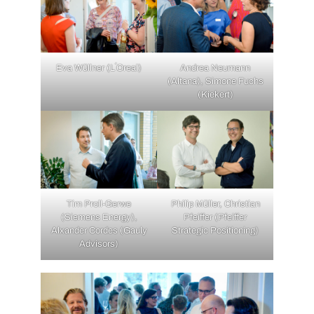
Eva Wüllner (L´Oreal)
Andrea Neumann
(Altana), Simone Fuchs
(Kiekert)
Tim Proll-Gerwe
Philip Müller, Christian
(Siemens Energy),
Pfeiffer (Pfeiffer
Alxander Cordes (Gauly
Strategic Positioning)
Advisors)