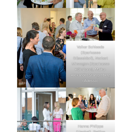
Volker Schleede
(Sparkasse
Düsseldorf), Norbert
Minwegen (Sparkasse
KölnBonn), Maika-
Alexander Stangenberg
(Adesso)
Hanna Philipps