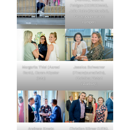
(Henkel), Bettina
Feldgen (CORCOMM),
Julia Huhn (Santander),
Georg Oppermann
(Uniper)
Margarita Thiel (Aareal
Jessica Schwarzer
Bank), Caren Altpeter
(Finanzjournalistin),
(Ista)
Christina Eistert
(Warburg)
Andreas Krosta
Christian Körner (UFA),