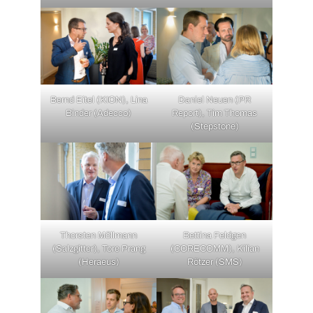
Bernd Eitel (KION), Lina
Daniel Neuen (PR
Binder (Adecco)
Report), Tim Thomas
(Stepstone)
Thorsten Möllmann
Bettina Feldgen
(Salzgitter), Tore Prang
(CORECOMM), Kilian
(Heraeus)
Rötzer (SMS)