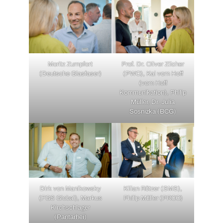
Moritz Zumpfort
Prof. Dr. Oliver Zilcher
(Deutsche Glasfaser)
(PWC), Kai vom Hoff
(vom Hoff
Kommunikation), Philip
Müller, Dr. Julia
Sosnizka (BCG)
Dirk von Manikowsky
Kilian Rötzer (SMS),
(FGS Global), Markus
Philip Müller (PRCC)
Kirchschlager
(Pantarhei)