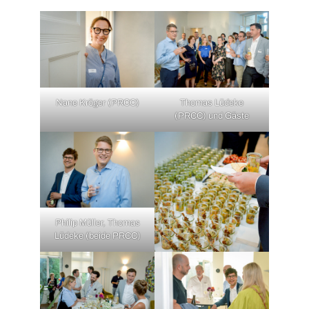
Nane Kröger (PRCC)
Thomas Lüdeke
(PRCC) und Gäste
Philip Müller, Thomas
Lüdeke (beide PRCC)