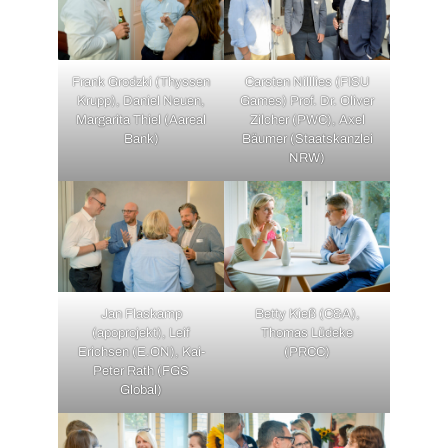
Frank Grodzki (Thyssen
Carsten Nilllies (FISU
Krupp), Daniel Neuen,
Games) Prof. Dr. Oliver
Margarita Thiel (Aareal
Zilcher (PWC), Axel
Bank)
Bäumer (Staatskanzlei
NRW)
Jan Flaskamp
Betty Kieß (C&A),
(apoprojekt), Leif
Thomas Lüdeke
Erichsen (E.ON), Kai-
(PRCC)
Peter Rath (FGS
Global)