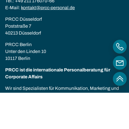
Tel.: +49 211 176070-66
E-Mail:
kontakt@prcc-personal.de
PRCC Düsseldorf
Poststraße 7
40213 Düsseldorf
PRCC Berlin
Unter den Linden 10
10117 Berlin
PRCC ist die internationale Personalberatung für
Corporate Affairs
Wir sind Spezialisten für Kommunikation, Marketing und
Nachhaltigkeit. Seit 2010 unterstützen wir Unternehmen
und Führungskräfte erfolgreich bei Veränderungen – durch
Executive Search, durch Interim Management, durch
Outplacement und Beratung.